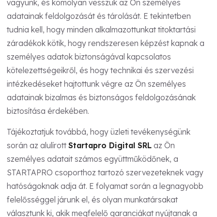
vagyunk, és komolyan vesszük az Ön személyes
adatainak feldolgozását és tárolását. E tekintetben
tudnia kell, hogy minden alkalmazottunkat titoktartási
záradékok kötik, hogy rendszeresen képzést kapnak a
személyes adatok biztonságával kapcsolatos
kötelezettségeikről, és hogy technikai és szervezési
intézkedéseket hajtottunk végre az Ön személyes
adatainak bizalmas és biztonságos feldolgozásának
biztosítása érdekében.
Tájékoztatjuk továbbá, hogy üzleti tevékenységünk
során az alulírott
Startapro Digital SRL
az Ön
személyes adatait számos együttműködőnek, a
STARTAPRO csoporthoz tartozó szervezeteknek vagy
hatóságoknak adja át. E folyamat során a legnagyobb
felelősséggel járunk el, és olyan munkatársakat
választunk ki, akik megfelelő garanciákat nyújtanak a