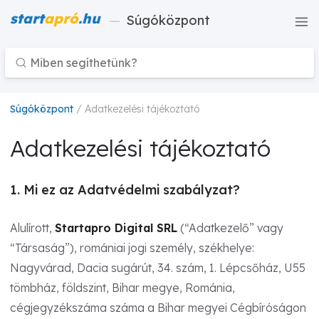
start
apró
.hu
—
Súgóközpont
Súgóközpont
/ Adatkezelési tájékoztató
Adatkezelési tájékoztató
1. Mi ez az Adatvédelmi szabályzat?
Alulírott,
Startapro Digital SRL
(“Adatkezelő” vagy
“Társaság”), romániai jogi személy, székhelye:
Nagyvárad, Dacia sugárút, 34. szám, 1. Lépcsőház, U55
tömbház, földszint, Bihar megye, Románia,
cégjegyzékszáma száma a Bihar megyei Cégbíróságon