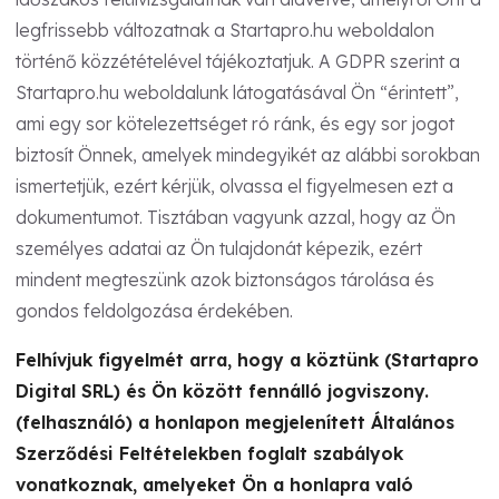
legfrissebb változatnak a Startapro.hu weboldalon
történő közzétételével tájékoztatjuk. A GDPR szerint a
Startapro.hu weboldalunk látogatásával Ön “érintett”,
ami egy sor kötelezettséget ró ránk, és egy sor jogot
biztosít Önnek, amelyek mindegyikét az alábbi sorokban
ismertetjük, ezért kérjük, olvassa el figyelmesen ezt a
dokumentumot. Tisztában vagyunk azzal, hogy az Ön
személyes adatai az Ön tulajdonát képezik, ezért
mindent megteszünk azok biztonságos tárolása és
gondos feldolgozása érdekében.
Felhívjuk figyelmét arra, hogy a köztünk (Startapro
Digital SRL) és Ön között fennálló jogviszony.
(felhasználó) a honlapon megjelenített Általános
Szerződési Feltételekben foglalt szabályok
vonatkoznak, amelyeket Ön a honlapra való