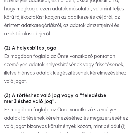
személyes adatokat, és ha igen, akkor jogosult arra,
hogy megkapja ezen adatok másolatát, valamint teljes
körű tájékoztatást kapjon az adatkezelés céljáról, az
érintett adatkategóriákról, az adatok címzettjeiről és
azok tárolási idejéről.
(2) A helyesbítés joga
Ez magában foglalja az Önre vonatkozó pontatlan
személyes adatok helyesbítésének vagy frissítésének,
illetve hiányos adatok kiegészítésének kérelmezéséhez
való jogot.
(3) A törléshez való jog vagy a “feledésbe
merüléshez való jog”.
Ez magában foglalja az Önre vonatkozó személyes
adatok törlésének kérelmezéséhez és megszerzéséhez
való jogot bizonyos körülmények között, mint például (i)