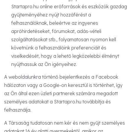
Startapro.hu online erőforrások és eszközök gazdag
gyűjteményéhez nyújt hozzáférést a
felhasználóknak, beleértve az ingyenes
apróhirdetéseket, fórumokat, adás-vételi
szolgáltatásokat stb., folyamatosan nyomon kell
követnünk a felhasználóink preferenciáit és
viselkedését, hogy a lehető legközelebbi élményt
nyújthassuk az Ön igényeihez.
A weboldalunkra történő bejelentkezés a Facebook
hálózaton vagy a Google-on keresztül is történhet, így
az Ön által ezen üzleti partnerek számára megadott
személyes adatokat a Startapro.hu továbbítja és
felhasználja.
A Társaság tudatosan nem kér és nem gyűjt személyes
adatokat 16 év alatti gyermekektől, amikor az