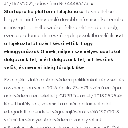
J5/1627/2021, adószáma RO 44483373,
a
Startapro.hu platform tulajdonosa
. Tekintettel arra,
hogy Ön, mint felhasználó (további információkat erről a
minőségről a “Felhasználási feltételek” részben talál),
ezen a platformon keresztül lép kapcsolatba velünk,
ezt
a tájékoztatót azért készítettük, hogy
elmagyarázzuk Önnek, milyen személyes adatokat
dolgozunk fel, miért dolgozunk fel, mit teszünk
velük, és mennyi ideig tároljuk őket
.
Ez a tájékoztató az Adatvédelmi politikánkat képviseli, és
összhangban van a 2016. április 27-i 679. számú európai
adatvédelmi rendelettel (“GDPR”) - amely 2018.05.25-én
lépett hatályba -, valamint a román parlament által
elfogadott, a rendelet végrehajtásáról szóló 190/2018.
számú törvénnyel. Adatvédelmi szabályzatunk
időszakos felülvizsgálatnak van alávetve, amelyről Önt a