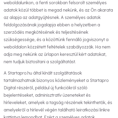
weboldalunkon, a fenti sorokban felsorolt személyes
adatok közül többet is megad nekünk, és az Ön akarata
az alapja az adatgyűjtésnek. A személyes adatok
feldolgozásának jogalapja ebben a helyzetben a
szerződés megkötésének és teljesítésének
szükségessége, és a közöttünk fennálló jogviszonyt a
weboldalon közzétett feltételek szabályozzák. Ha nem
adja meg nekünk az űrlapon keresztül kért adatokat,
nem tudjuk biztosítani a szolgáltatást.
A Startapro.hu által kínált szolgáltatások
tartalmazhatnak bizonyos közleményeket a Startapro
Digital részéről, például új funkciókról szóló
bejelentéseket, adminisztratív üzeneteket és
hírleveleket, amelyek a tagság részének tekinthetők, és
amelyekről a hírlevél végén található leiratkozási linkre
kattintva lemondhat. Ezért a személyes adatok