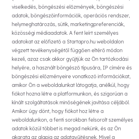
viselkedés, böngészési előzmények, böngészési
adatok, böngészőinformációk, operációs rendszer,
helymeghatározás, sütik, marketingpreferenciák,
közösségi médiaadatok. A fent leírt személyes
adatokat az előfizető a Startapro.hu weboldalon
végzett tevékenységétől függően eltérő módon
kezeli, azaz csak akkor gyűjtjük az Ön tartózkodási
helyére, a használt böngésző típusára, IP címére és
böngészési előzményeire vonatkozó információkat,
amikor Ön a weboldalunkat látogatja, anélkül, hogy
fiókot hozna létre a platformunkon, és szigorúan a
kínált szolgáltatások minőségének javítása céljából.
Amikor úgy dönt, hogy fiókot hoz létre a
weboldalunkon, a fenti sorokban felsorolt személyes
adatok közül többet is megad nekünk, és az Ön
akarata az alapja az adatgyűjtésnek. Mivel a