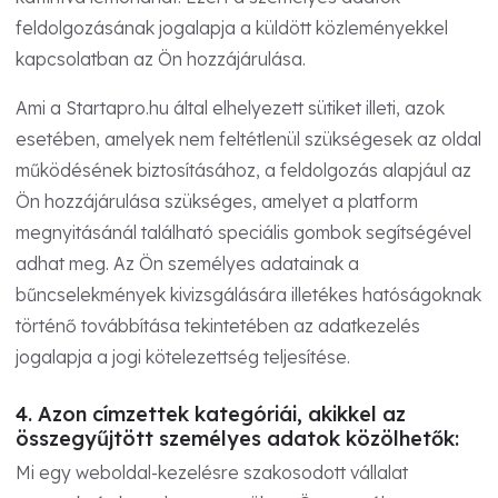
feldolgozásának jogalapja a küldött közleményekkel
kapcsolatban az Ön hozzájárulása.
Ami a Startapro.hu által elhelyezett sütiket illeti, azok
esetében, amelyek nem feltétlenül szükségesek az oldal
működésének biztosításához, a feldolgozás alapjául az
Ön hozzájárulása szükséges, amelyet a platform
megnyitásánál található speciális gombok segítségével
adhat meg. Az Ön személyes adatainak a
bűncselekmények kivizsgálására illetékes hatóságoknak
történő továbbítása tekintetében az adatkezelés
jogalapja a jogi kötelezettség teljesítése.
4. Azon címzettek kategóriái, akikkel az
összegyűjtött személyes adatok közölhetők:
Mi egy weboldal-kezelésre szakosodott vállalat