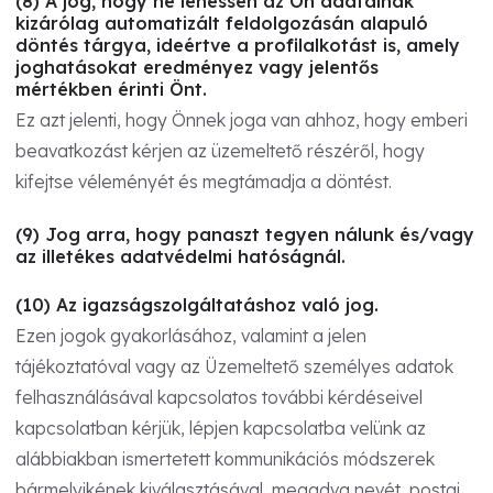
(8) A jog, hogy ne lehessen az Ön adatainak
kizárólag automatizált feldolgozásán alapuló
döntés tárgya, ideértve a profilalkotást is, amely
joghatásokat eredményez vagy jelentős
mértékben érinti Önt.
Ez azt jelenti, hogy Önnek joga van ahhoz, hogy emberi
beavatkozást kérjen az üzemeltető részéről, hogy
kifejtse véleményét és megtámadja a döntést.
(9) Jog arra, hogy panaszt tegyen nálunk és/vagy
az illetékes adatvédelmi hatóságnál.
(10) Az igazságszolgáltatáshoz való jog.
Ezen jogok gyakorlásához, valamint a jelen
tájékoztatóval vagy az Üzemeltető személyes adatok
felhasználásával kapcsolatos további kérdéseivel
kapcsolatban kérjük, lépjen kapcsolatba velünk az
alábbiakban ismertetett kommunikációs módszerek
bármelyikének kiválasztásával, megadva nevét, postai