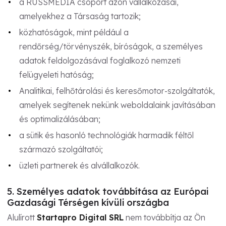
a RUSSMEDIA csoport azon vállalkozásai,
amelyekhez a Társaság tartozik;
közhatóságok, mint például a
rendőrség/törvényszék, bíróságok, a személyes
adatok feldolgozásával foglalkozó nemzeti
felügyeleti hatóság;
Analitikai, felhőtárolási és keresőmotor-szolgáltatók,
amelyek segítenek nekünk weboldalaink javításában
és optimalizálásában;
a sütik és hasonló technológiák harmadik féltől
származó szolgáltatói;
üzleti partnerek és alvállalkozók.
5. Személyes adatok továbbítása az Európai
Gazdasági Térségen kívüli országba
Alulírott
Startapro Digital SRL
nem továbbítja az Ön