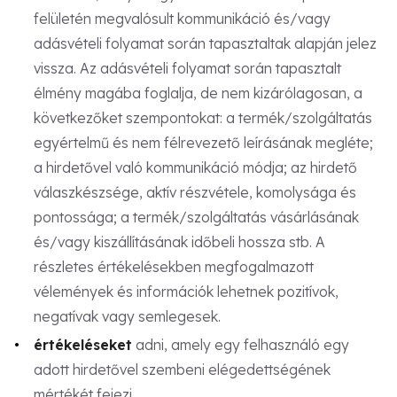
felületén megvalósult kommunikáció és/vagy
adásvételi folyamat során tapasztaltak alapján jelez
vissza. Az adásvételi folyamat során tapasztalt
élmény magába foglalja, de nem kizárólagosan, a
következőket szempontokat: a termék/szolgáltatás
egyértelmű és nem félrevezető leírásának megléte;
a hirdetővel való kommunikáció módja; az hirdető
válaszkészsége, aktív részvétele, komolysága és
pontossága; a termék/szolgáltatás vásárlásának
és/vagy kiszállításának időbeli hossza stb. A
részletes értékelésekben megfogalmazott
vélemények és információk lehetnek pozitívok,
negatívak vagy semlegesek.
értékeléseket
adni, amely egy felhasználó egy
adott hirdetővel szembeni elégedettségének
mértékét fejezi.