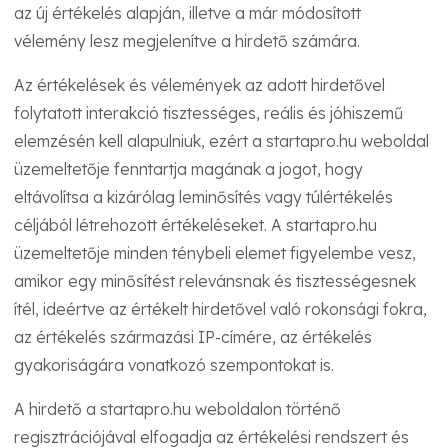
az új értékelés alapján, illetve a már módosított
vélemény lesz megjelenítve a hirdető számára.
Az értékelések és vélemények az adott hirdetővel
folytatott interakció tisztességes, reális és jóhiszemű
elemzésén kell alapulniuk, ezért a startapro.hu weboldal
üzemeltetője fenntartja magának a jogot, hogy
eltávolítsa a kizárólag leminősítés vagy túlértékelés
céljából létrehozott értékeléseket. A startapro.hu
üzemeltetője minden ténybeli elemet figyelembe vesz,
amikor egy minősítést relevánsnak és tisztességesnek
ítél, ideértve az értékelt hirdetővel való rokonsági fokra,
az értékelés származási IP-címére, az értékelés
gyakoriságára vonatkozó szempontokat is.
A hirdető a startapro.hu weboldalon történő
regisztrációjával elfogadja az értékelési rendszert és