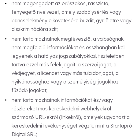
nem megengedett az erőszakos, rasszista,
fenyegető nyelvezet, amely szabálysértés vagy
bűncselekmény elkövetésére buzdít, gyűlöletre vagy
diszkriminációra szít;
nem tartalmazhatnak megtévesztő, a valóságnak
nem megfelelő információkat és összhangban kell
legyenek a hatályos jogszabályokkal, tiszteletben
tartva ezzel más felek jogait, a szerzői jogot, a
védjegyet, a licencet vagy más tulajdonjogot, a
nyilvánossághoz vagy a személyiségi jogokhoz
fűződő jogokat;
nem tartalmazhatnak információkat és/vagy
részleteket más kereskedelmi webhelyekről
származó URL-ekről (linkekről), amelyek ugyanazt a
kereskedelmi tevékenységet végzik, mint a Startapró
Digital SRL;