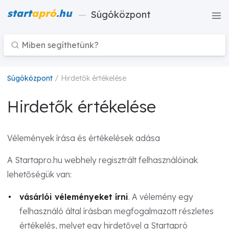
start
apró
.hu
—
Súgóközpont
Súgóközpont
/ Hirdetők értékelése
Hirdetők értékelése
Vélemények írása és értékelések adása
A Startapro.hu webhely regisztrált felhasználóinak
lehetőségük van:
vásárlói véleményeket írni
. A vélemény egy
felhasználó által írásban megfogalmazott részletes
értékelés, melyet egy hirdetővel a Startapró