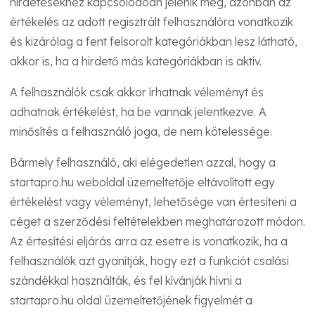
hirdetésekhez kapcsolódóan jelenik meg, azonban az
értékelés az adott regisztrált felhasználóra vonatkozik
és kizárólag a fent felsorolt kategóriákban lesz látható,
akkor is, ha a hirdető más kategóriákban is aktív.
A felhasználók csak akkor írhatnak véleményt és
adhatnak értékelést, ha be vannak jelentkezve. A
minősítés a felhasználó joga, de nem kötelessége.
Bármely felhasználó, aki elégedetlen azzal, hogy a
startapro.hu weboldal üzemeltetője eltávolított egy
értékelést vagy véleményt, lehetősége van értesíteni a
céget a szerződési feltételekben meghatározott módon.
Az értesítési eljárás arra az esetre is vonatkozik, ha a
felhasználók azt gyanítják, hogy ezt a funkciót csalási
szándékkal használták, és fel kívánják hívni a
startapro.hu oldal üzemeltetőjének figyelmét a