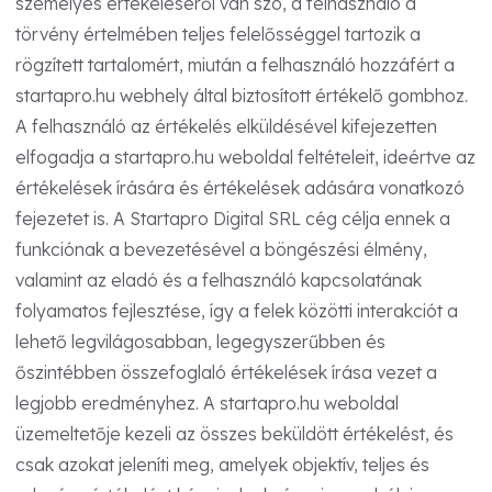
személyes értékeléséről van szó, a felhasználó a
törvény értelmében teljes felelősséggel tartozik a
rögzített tartalomért, miután a felhasználó hozzáfért a
startapro.hu webhely által biztosított értékelő gombhoz.
A felhasználó az értékelés elküldésével kifejezetten
elfogadja a startapro.hu weboldal feltételeit, ideértve az
értékelések írására és értékelések adására vonatkozó
fejezetet is. A Startapro Digital SRL cég célja ennek a
funkciónak a bevezetésével a böngészési élmény,
valamint az eladó és a felhasználó kapcsolatának
folyamatos fejlesztése, így a felek közötti interakciót a
lehető legvilágosabban, legegyszerűbben és
őszintébben összefoglaló értékelések írása vezet a
legjobb eredményhez. A startapro.hu weboldal
üzemeltetője kezeli az összes beküldött értékelést, és
csak azokat jeleníti meg, amelyek objektív, teljes és