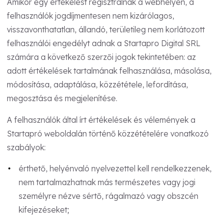
Amikor egy értékelést regisztrálnak a webhelyen, a
felhasználók jogdíjmentesen nem kizárólagos,
visszavonthatatlan, állandó, területileg nem korlátozott
felhasználói engedélyt adnak a Startapro Digital SRL
számára a következő szerzői jogok tekintetében: az
adott értékelések tartalmának felhasználása, másolása,
módosítása, adaptálása, közzététele, lefordítása,
megosztása és megjelenítése.
A felhasználók által írt értékelések és vélemények a
Startapró weboldalán történő közzétételére vonatkozó
szabályok:
érthető, helyénvaló nyelvezettel kell rendelkezzenek,
nem tartalmazhatnak más természetes vagy jogi
személyre nézve sértő, rágalmazó vagy obszcén
kifejezéseket;