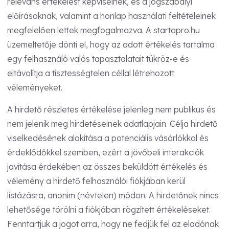
releváns értékelést képviselnek, és a jogszabályi
előírásoknak, valamint a honlap használati feltételeinek
megfelelően lettek megfogalmazva. A startapro.hu
üzemeltetője dönti el, hogy az adott értékelés tartalma
egy felhasználó valós tapasztalatait tükröz-e és
eltávolítja a tisztességtelen céllal létrehozott
véleményeket.
A hirdető részletes értékelése jelenleg nem publikus és
nem jelenik meg hirdetéseinek adatlapjain. Célja hirdető
viselkedésének alakítása a potenciális vásárlókkal és
érdeklődőkkel szemben, ezért a jövőbeli interakciók
javítása érdekében az összes beküldött értékelés és
vélemény a hirdető felhasználói fiókjában kerül
listázásra, anonim (névtelen) módon. A hirdetőnek nincs
lehetősége törölni a fiókjában rögzített értékeléseket.
Fenntartjuk a jogot arra, hogy ne fedjük fel az eladónak