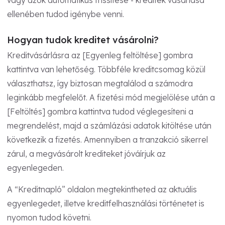
vagy azok automatikus frissítése - kreditek vásárlása
ellenében tudod igénybe venni.
Hogyan tudok kreditet vásárolni?
Kreditvásárlásra az [Egyenleg feltöltése] gombra
kattintva van lehetőség. Többféle kreditcsomag közül
választhatsz, így biztosan megtalálod a számodra
leginkább megfelelőt. A fizetési mód megjelölése után a
[Feltöltés] gombra kattintva tudod véglegesíteni a
megrendelést, majd a számlázási adatok kitöltése után
következik a fizetés. Amennyiben a tranzakció sikerrel
zárul, a megvásárolt krediteket jóváírjuk az
egyenlegeden.
A “Kreditnapló” oldalon megtekintheted az aktuális
egyenlegedet, illetve kreditfelhasználási történetet is
nyomon tudod követni.